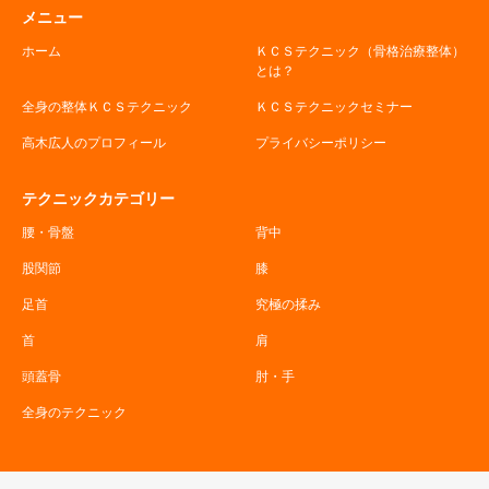
メニュー
ホーム
ＫＣＳテクニック（骨格治療整体）
とは？
全身の整体ＫＣＳテクニック
ＫＣＳテクニックセミナー
高木広人のプロフィール
プライバシーポリシー
テクニックカテゴリー
腰・骨盤
背中
股関節
膝
足首
究極の揉み
首
肩
頭蓋骨
肘・手
全身のテクニック