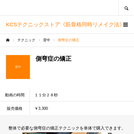
SEARCH
KCSテクニックストア《筋骨格同時リメイク法》
テクニック
背中
側弯症の矯正
ホーム
側弯症の矯正
背中
動画の時間
１１分２８秒
販売価格
￥3,300
整体で必要な側弯症の矯正テクニックを単体で購入できます。