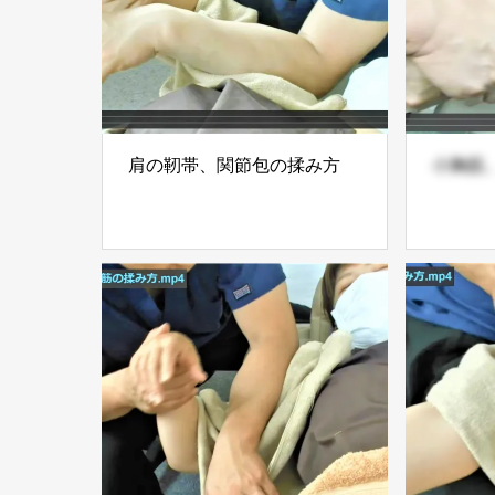
肩の靭帯、関節包の揉み方
小胸筋