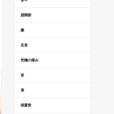
背中
股関節
膝
足首
究極の揉み
首
肩
頭蓋骨