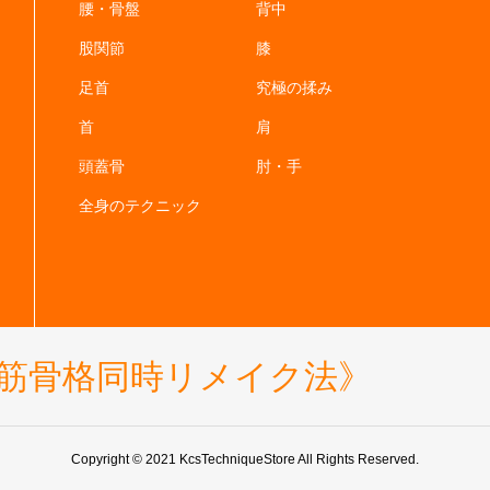
腰・骨盤
背中
股関節
膝
足首
究極の揉み
首
肩
頭蓋骨
肘・手
全身のテクニック
《筋骨格同時リメイク法》
Copyright © 2021 KcsTechniqueStore All Rights Reserved.