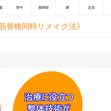
盤
背中
股関節
膝
足首
《筋骨格同時リメイク法》