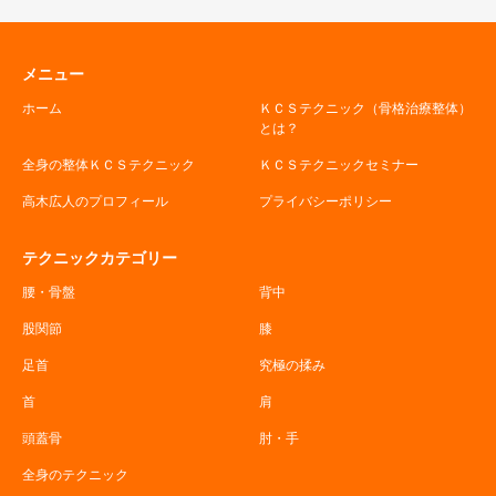
メニュー
ホーム
ＫＣＳテクニック（骨格治療整体）
とは？
全身の整体ＫＣＳテクニック
ＫＣＳテクニックセミナー
高木広人のプロフィール
プライバシーポリシー
テクニックカテゴリー
腰・骨盤
背中
股関節
膝
足首
究極の揉み
首
肩
頭蓋骨
肘・手
全身のテクニック