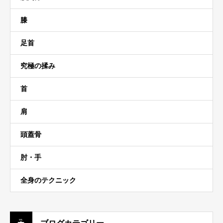
膝
足首
究極の揉み
首
肩
頭蓋骨
肘・手
全身のテクニック