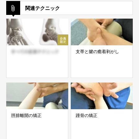
関連テクニック
すべての足首テクニック
支帯と腱の癒着剥がし
脛腓離開の矯正
踵骨の矯正