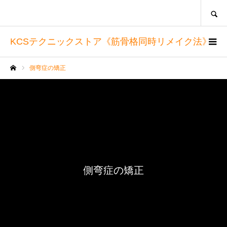
SEARCH
KCSテクニックストア《筋骨格同時リメイク法》
側弯症の矯正
ホーム
側弯症の矯正