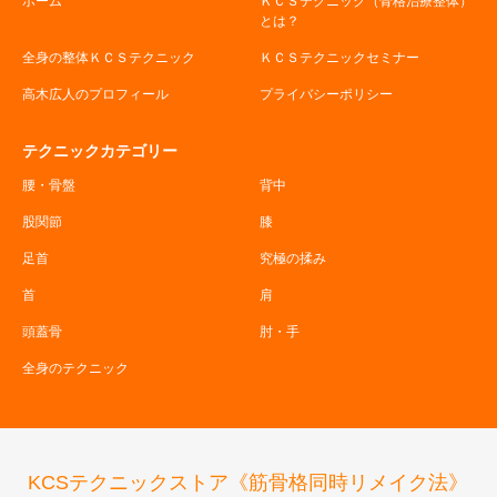
ホーム
ＫＣＳテクニック（骨格治療整体）
とは？
全身の整体ＫＣＳテクニック
ＫＣＳテクニックセミナー
高木広人のプロフィール
プライバシーポリシー
テクニックカテゴリー
腰・骨盤
背中
股関節
膝
足首
究極の揉み
首
肩
頭蓋骨
肘・手
全身のテクニック
KCSテクニックストア《筋骨格同時リメイク法》