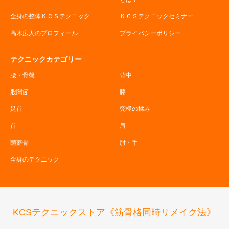
全身の整体ＫＣＳテクニック
ＫＣＳテクニックセミナー
高木広人のプロフィール
プライバシーポリシー
テクニックカテゴリー
腰・骨盤
背中
股関節
膝
足首
究極の揉み
首
肩
頭蓋骨
肘・手
全身のテクニック
KCSテクニックストア《筋骨格同時リメイク法》