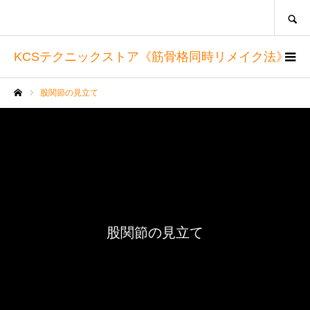
SEARCH
KCSテクニックストア《筋骨格同時リメイク法》
股関節の見立て
ホーム
股関節の見立て